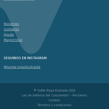
Nosotras
Contacto
Ayuda
Mayoristas
SEGUINOS EN INSTAGRAM
@suma.ropailustrada
© SUMA Ropa Ilustrada 2026
Ley de Defensa del Consumidor
–
Reclamos
Cookies
Términos y condiciones