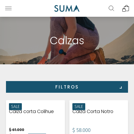
Calzas
FILTROS
SALE
SALE
Calza corta Colihue
Calza Corta Notro
$ 61.000
$ 58.000