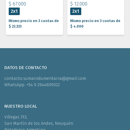
$ 67.000
$ 12.000
2x1
2x1
Mismo precio en 3 cuotas de
Mismo precio en 3 cuotas de
$ 22.333
$ 4.000
DATOS DE CONTACTO
contacto.sumaindumentaria@gmail.com
WhatsApp. +54 9 2944899322
NUESTRO LOCAL
Villegas 313,
San Martín de los Andes, Neuquén
Patagonia Argentina