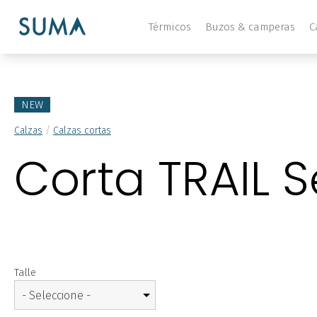
Térmicos
Buzos & camperas
C
NEW
Calzas
/
Calzas cortas
Corta TRAIL S
Talle